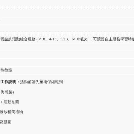
習
營養諮詢活動綜合服務 (3/18、4/15、5/13、6/10場次) ，可認證自主服務學習時
衛教教室
務工作說明：
活動前請先至衛保組報到
＋海報架)
序＋活動拍照
＋發放精美禮物
肪及腰圍