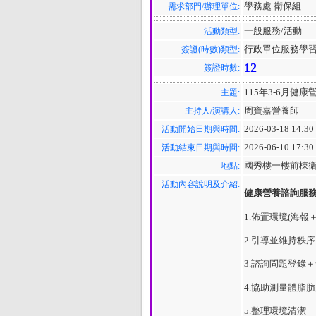
學務處 衛保組
需求部門/辦理單位:
一般服務/活動
活動類型:
行政單位服務學
簽證(時數)類型:
12
簽證時數:
115年3-6月健康
主題:
周寶嘉營養師
主持人/演講人:
2026-03-18 14:30
活動開始日期與時間:
2026-06-10 17:30
活動結束日期與時間:
國秀樓一樓前棟
地點:
活動內容說明及介紹:
健康營養諮詢服
1.佈置環境(海報
2.引導並維持秩
3.諮詢問題登錄
4.協助測量體脂
5.整理環境清潔