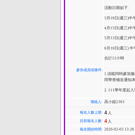
活動日期如下:
3月18日(週三)中午
4月15日(週三)中午
5月13日(週三)中午
6月10日(週三) 中
合計12小時
參加成員或條件:
1.須能同時參加服務
同學替補並通知本
2. 111學年
高小姐2363
聯絡人:
4
報名人數上限:
人
4
目前報名人數:
人
2026-02-05 13:26
報名開始時間: