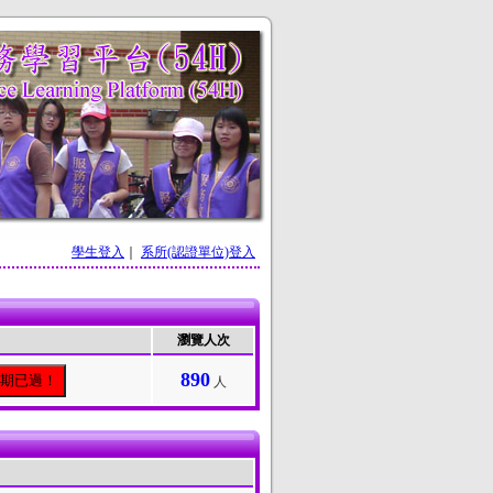
學生登入
｜
系所(認證單位)登入
瀏覽人次
890
日期已過！
人