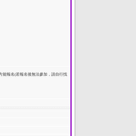
服務之同學方能報名(若報名後無法參加，請自行找
。