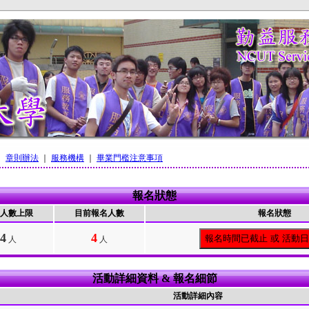
｜
章則辦法
｜
服務機構
｜
畢業門檻注意事項
報名狀態
人數上限
目前報名人數
報名狀態
4
4
報名時間已截止 或 活動
人
人
活動詳細資料 & 報名細節
活動詳細內容